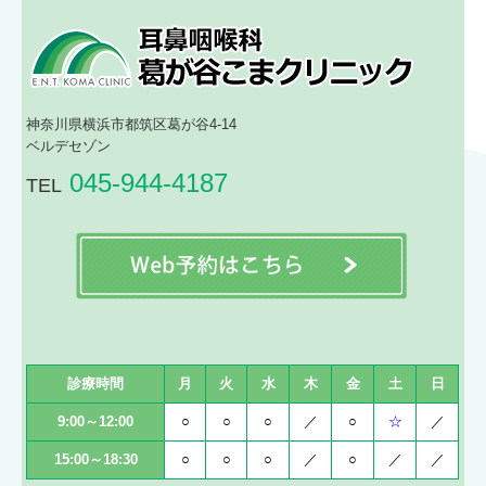
神奈川県横浜市都筑区葛が谷4-14
ベルデセゾン
045-944-4187
TEL
診療時間
月
火
水
木
金
土
日
9:00～12:00
○
○
○
／
○
☆
／
15:00～18:30
○
○
○
／
○
／
／